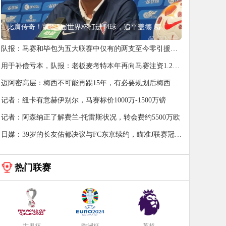
比肩传奇！凯恩3届世界杯打进14球，追平盖德·穆勒并排前史第5
队报：马赛和毕包为五大联赛中仅有的两支至今零引援的
球队
用于补偿亏本，队报：老板麦考特本年再向马赛注资1.2亿
欧元
迈阿密高层：梅西不可能再踢15年，有必要规划后梅西年
代
记者：纽卡有意赫伊别尔，马赛标价1000万-1500万镑
记者：阿森纳正了解费兰-托雷斯状况，转会费约5500万欧
日媒：39岁的长友佑都决议与FC东京续约，瞄准J联赛冠军
梦
热门联赛