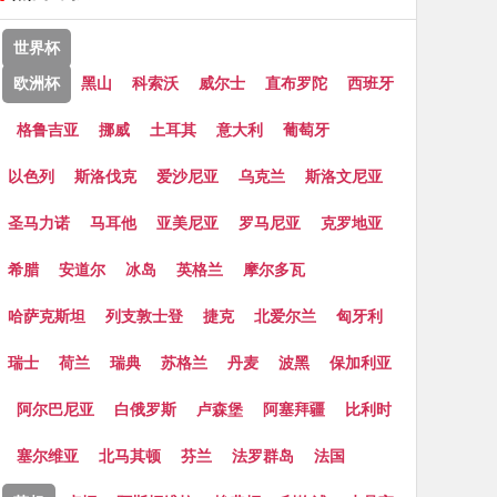
世界杯
欧洲杯
黑山
科索沃
威尔士
直布罗陀
西班牙
格鲁吉亚
挪威
土耳其
意大利
葡萄牙
以色列
斯洛伐克
爱沙尼亚
乌克兰
斯洛文尼亚
圣马力诺
马耳他
亚美尼亚
罗马尼亚
克罗地亚
希腊
安道尔
冰岛
英格兰
摩尔多瓦
哈萨克斯坦
列支敦士登
捷克
北爱尔兰
匈牙利
瑞士
荷兰
瑞典
苏格兰
丹麦
波黑
保加利亚
阿尔巴尼亚
白俄罗斯
卢森堡
阿塞拜疆
比利时
塞尔维亚
北马其顿
芬兰
法罗群岛
法国