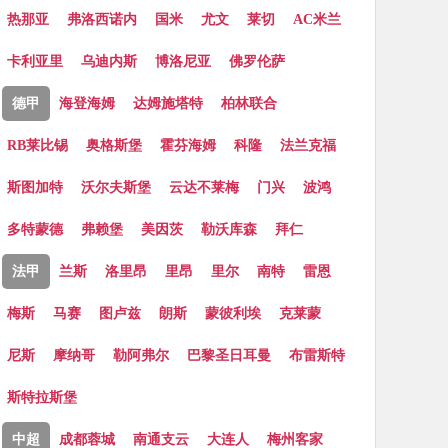
热那亚
弗洛西诺内
国米
尤文
莱切
AC米兰
卡利亚里
乌迪内斯
博洛尼亚
佛罗伦萨
德甲
海登海姆
达姆施塔特
柏林联合
RB莱比锡
奥格斯堡
霍芬海姆
科隆
法兰克福
斯图加特
沃尔夫斯堡
云达不莱梅
门兴
波鸿
多特蒙德
弗赖堡
美因茨
勒沃库森
拜仁
法甲
兰斯
洛里昂
里昂
里尔
南特
雷恩
梅斯
马赛
图卢兹
朗斯
蒙彼利埃
克莱蒙
尼斯
摩纳哥
勒阿弗尔
巴黎圣日耳曼
布雷斯特
斯特拉斯堡
中超
成都蓉城
南通支云
大连人
梅州客家