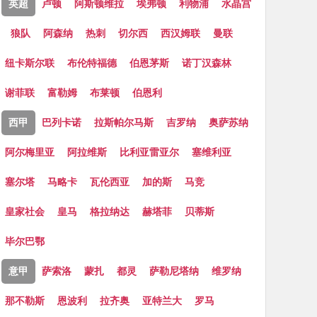
英超
卢顿
阿斯顿维拉
埃弗顿
利物浦
水晶宫
狼队
阿森纳
热刺
切尔西
西汉姆联
曼联
纽卡斯尔联
布伦特福德
伯恩茅斯
诺丁汉森林
谢菲联
富勒姆
布莱顿
伯恩利
西甲
巴列卡诺
拉斯帕尔马斯
吉罗纳
奥萨苏纳
阿尔梅里亚
阿拉维斯
比利亚雷亚尔
塞维利亚
塞尔塔
马略卡
瓦伦西亚
加的斯
马竞
皇家社会
皇马
格拉纳达
赫塔菲
贝蒂斯
毕尔巴鄂
意甲
萨索洛
蒙扎
都灵
萨勒尼塔纳
维罗纳
那不勒斯
恩波利
拉齐奥
亚特兰大
罗马