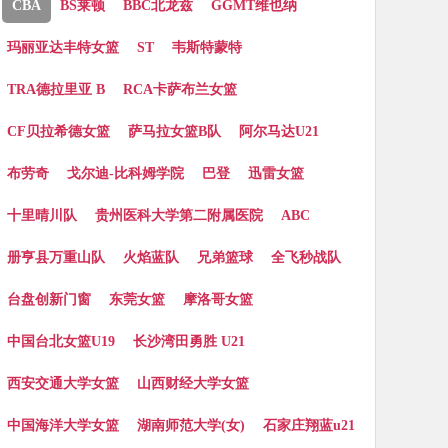
CBA
BS莱顿
BBC北龙兹
GGMT维也纳
玛丽亚达丰特女篮
ST
韦斯特蒙特
TRA德拉里亚 B
RCA卡萨布兰女篮
CF贝拉希德女篮
萨马拉女篮B队
阿尔马达U21
布劳奇
戈尔迪-比科姆学院
巴登
迅雷女篮
十里晴川队
贵州医科大学第二附属医院
ABC
册亨县万重山队
火焰蓝队
兄弟篮球
全飞秒战队
台盘创新门窗
东莞女篮
摩洛哥女篮
中国台北女篮U19
长沙湾田勇胜 U21
西安交通大学女篮
山西财经大学女篮
中国海洋大学女篮
湖南师范大学(女)
石家庄翔蓝u21