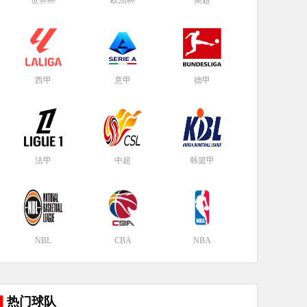
世界杯
欧洲杯
英超
西甲
意甲
德甲
法甲
中超
韩篮甲
NBL
CBA
NBA
热门球队