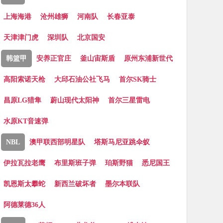
上海海港
沧州雄狮
河南队
长春亚泰
天津津门虎
深圳队
北京国安
韩篮甲
安养正官庄
釜山宙斯盾
原州东浦新世代
高阳索诺天枪
大邱石油公社飞马
首尔SK骑士
昌原LG猎隼
蔚山现代太阳神
首尔三星雷电
水原KT音速弹
NBL
澳甲联西部明星队
塔斯马尼亚跳伞蚁
伊拉瓦拉老鹰
布里斯班子弹
珀斯野猫
悉尼国王
凯恩斯太攀蛇
新西兰破坏者
墨尔本联队
阿德莱德36人