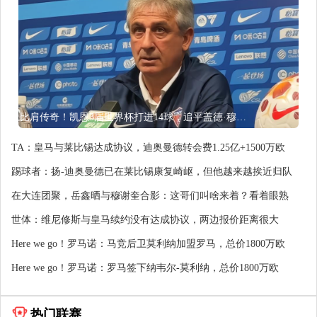
比肩传奇！凯恩3届世界杯打进14球，追平盖德·穆勒并排前史第5
TA：皇马与莱比锡达成协议，迪奥曼德转会费1.25亿+1500万欧
踢球者：扬-迪奥曼德已在莱比锡康复崎岖，但他越来越挨近归队
在大连团聚，岳鑫晒与穆谢奎合影：这哥们叫啥来着？看着眼熟
世体：维尼修斯与皇马续约没有达成协议，两边报价距离很大
Here we go！罗马诺：马竞后卫莫利纳加盟罗马，总价1800万欧
Here we go！罗马诺：罗马签下纳韦尔-莫利纳，总价1800万欧
热门联赛