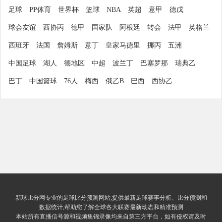
足球
PP体育
世界杯
篮球
NBA
英超
意甲
德戊
球会友谊
西协丙
德甲
国家队
阿根廷
转会
法甲
英格兰
西班牙
法国
詹姆斯
意丁
皇家马德里
挪丙
五洲
中国足球
湖人
德地区
中超
波兰丁
巴塞罗那
瑞典乙
巴丁
中国篮球
76人
梅西
俄乙B
巴西
西协乙
新球比分网专业的足球比分预测网站,提供最新足球赛事分析、比分预测和
数据统计,帮助您了解全球各大联赛最新动态和精准预测
本站所有直播信号源和视频集锦录像均来自第三方平台，如有侵权请及时