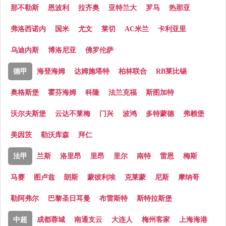
那不勒斯
恩波利
拉齐奥
亚特兰大
罗马
热那亚
弗洛西诺内
国米
尤文
莱切
AC米兰
卡利亚里
乌迪内斯
博洛尼亚
佛罗伦萨
德甲
海登海姆
达姆施塔特
柏林联合
RB莱比锡
奥格斯堡
霍芬海姆
科隆
法兰克福
斯图加特
沃尔夫斯堡
云达不莱梅
门兴
波鸿
多特蒙德
弗赖堡
美因茨
勒沃库森
拜仁
法甲
兰斯
洛里昂
里昂
里尔
南特
雷恩
梅斯
马赛
图卢兹
朗斯
蒙彼利埃
克莱蒙
尼斯
摩纳哥
勒阿弗尔
巴黎圣日耳曼
布雷斯特
斯特拉斯堡
中超
成都蓉城
南通支云
大连人
梅州客家
上海海港