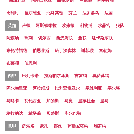
保加利亚
阿尔巴尼亚
白俄罗斯
卢森堡
阿塞拜疆
比利时
塞尔维亚
北马其顿
芬兰
法罗群岛
法国
英超
卢顿
阿斯顿维拉
埃弗顿
利物浦
水晶宫
狼队
阿森纳
热刺
切尔西
西汉姆联
曼联
纽卡斯尔联
布伦特福德
伯恩茅斯
诺丁汉森林
谢菲联
富勒姆
布莱顿
伯恩利
西甲
巴列卡诺
拉斯帕尔马斯
吉罗纳
奥萨苏纳
阿尔梅里亚
阿拉维斯
比利亚雷亚尔
塞维利亚
塞尔塔
马略卡
瓦伦西亚
加的斯
马竞
皇家社会
皇马
格拉纳达
赫塔菲
贝蒂斯
毕尔巴鄂
意甲
萨索洛
蒙扎
都灵
萨勒尼塔纳
维罗纳