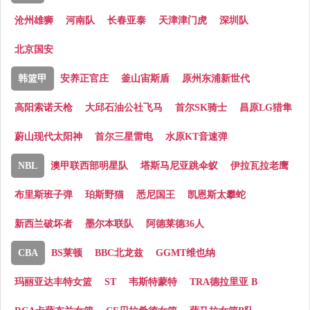
沧州雄狮
河南队
长春亚泰
天津津门虎
深圳队
北京国安
韩篮甲
安养正官庄
釜山宙斯盾
原州东浦新世代
高阳索诺天枪
大邱石油公社飞马
首尔SK骑士
昌原LG猎隼
蔚山现代太阳神
首尔三星雷电
水原KT音速弹
NBL
澳甲联西部明星队
塔斯马尼亚跳伞蚁
伊拉瓦拉老鹰
布里斯班子弹
珀斯野猫
悉尼国王
凯恩斯太攀蛇
新西兰破坏者
墨尔本联队
阿德莱德36人
CBA
BS莱顿
BBC北龙兹
GGMT维也纳
玛丽亚达丰特女篮
ST
韦斯特蒙特
TRA德拉里亚 B