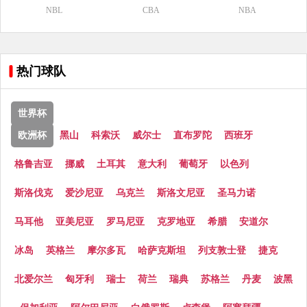
NBL
CBA
NBA
热门球队
世界杯
欧洲杯
黑山
科索沃
威尔士
直布罗陀
西班牙
格鲁吉亚
挪威
土耳其
意大利
葡萄牙
以色列
斯洛伐克
爱沙尼亚
乌克兰
斯洛文尼亚
圣马力诺
马耳他
亚美尼亚
罗马尼亚
克罗地亚
希腊
安道尔
冰岛
英格兰
摩尔多瓦
哈萨克斯坦
列支敦士登
捷克
北爱尔兰
匈牙利
瑞士
荷兰
瑞典
苏格兰
丹麦
波黑