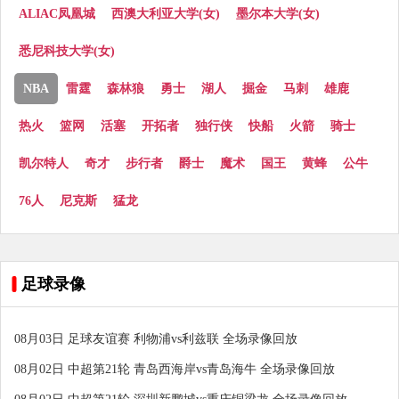
ALIAC凤凰城
西澳大利亚大学(女)
墨尔本大学(女)
悉尼科技大学(女)
NBA
雷霆
森林狼
勇士
湖人
掘金
马刺
雄鹿
热火
篮网
活塞
开拓者
独行侠
快船
火箭
骑士
凯尔特人
奇才
步行者
爵士
魔术
国王
黄蜂
公牛
76人
尼克斯
猛龙
足球录像
08月03日 足球友谊赛 利物浦vs利兹联 全场录像回放
08月02日 中超第21轮 青岛西海岸vs青岛海牛 全场录像回放